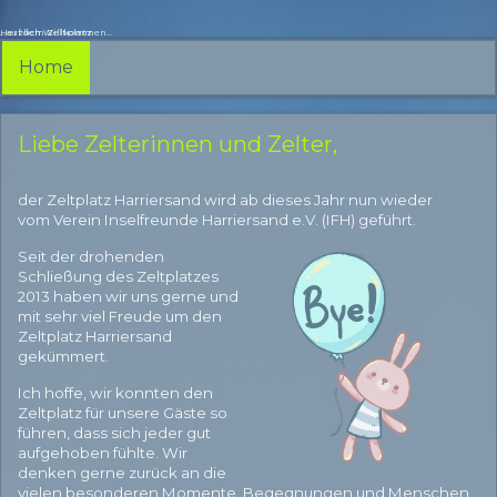
Herzlich Willkommen...
...auf dem Zeltplatz
Home
Liebe Zelterinnen und Zelter,
der Zeltplatz Harriersand wird ab dieses Jahr nun wieder
vom Verein Inselfreunde Harriersand e.V. (IFH) geführt.
Seit der drohenden
Schließung des Zeltplatzes
2013 haben wir uns gerne und
mit sehr viel Freude um den
Zeltplatz Harriersand
gekümmert.
Ich hoffe, wir konnten den
Zeltplatz für unsere Gäste so
führen, dass sich jeder gut
aufgehoben fühlte. Wir
denken gerne zurück an die
vielen besonderen Momente, Begegnungen und Menschen,